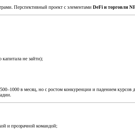
трами. Перспективный проект с элементами
DeFi и торговли N
 капитала не зайти);
 $500–1000 в месяц, но с ростом конкуренции и падением курсов
тадии.
кой и прозрачной командой;