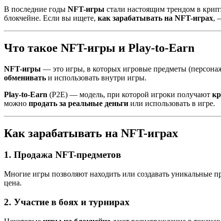
В последние годы
NFT-игры
стали настоящим трендом в кри
блокчейне. Если вы ищете,
как зарабатывать на NFT-играх
, 
Что такое NFT-игры и Play-to-Earn
NFT-игры
— это игры, в которых игровые предметы (персонажи
обменивать
и использовать внутри игры.
Play-to-Earn
(P2E) — модель, при которой игроки получают
кр
можно
продать за реальные деньги
или использовать в игре.
Как зарабатывать на NFT-играх
1. Продажа NFT-предметов
Многие игры позволяют находить или создавать уникальные п
цена.
2. Участие в боях и турнирах