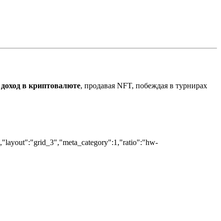
ь
доход в криптовалюте
, продавая NFT, побеждая в турнирах
","layout":"grid_3","meta_category":1,"ratio":"hw-