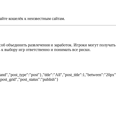
айте кошелёк к неизвестным сайтам.
б объединить развлечения и заработок. Игроки могут получат
к выбору игр ответственно и понимать все риски.
nd","post_type":"post"},"title":"All","post_title":1,"between":"20px
post_grid","post_status":"publish"}