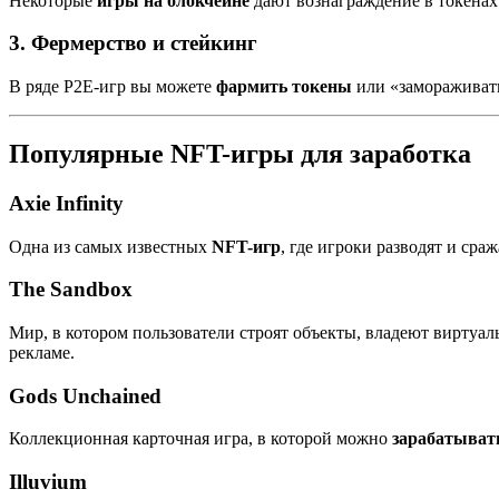
Некоторые
игры на блокчейне
дают вознаграждение в токенах
3. Фермерство и стейкинг
В ряде P2E-игр вы можете
фармить токены
или «замораживать»
Популярные NFT-игры для заработка
Axie Infinity
Одна из самых известных
NFT-игр
, где игроки разводят и ср
The Sandbox
Мир, в котором пользователи строят объекты, владеют виртуал
рекламе.
Gods Unchained
Коллекционная карточная игра, в которой можно
зарабатыват
Illuvium