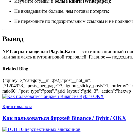
Изучайте отзывы и
белые книги (Whitepaper)
;
Не вкладывайте больше, чем готовы потерять;
Не переходите по подозрительным ссылкам и не подключ
Вывод
NFT-игры с моделью Play-to-Earn
— это инновационный спосо
или занимаясь внутриигровой торговлей. Главное — подходить 
Related Blog
{"qurey":{"category__in":[92],"post__not_in":
[71204928],"posts_per_page":3,"ignore_sticky_posts":1,"orderby":"ra
ratio60","post_type":"post","grid_layout":"grid_3","action":"hexwp_
Криптовалюта
Как пользоваться биржей Binance / Bybit / OKX