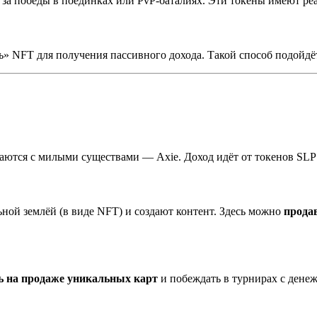
 за победы в поединках или PvP-баталиях. Эти токены имеют ре
 NFT для получения пассивного дохода. Такой способ подойдёт дл
ажаются с милыми существами — Axie. Доход идёт от токенов SLP
ьной землёй (в виде NFT) и создают контент. Здесь можно
прода
ь на продаже уникальных карт
и побеждать в турнирах с дене