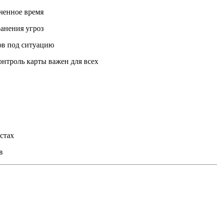
ченное время
ранения угроз
ов под ситуацию
онтроль карты важен для всех
стах
в