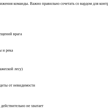
движения команды. Важно правильно сочетать со вардом для конт
ещений врага
ы и река
ражеской лесу)
ащиты от невидимости
 действительно не хватает