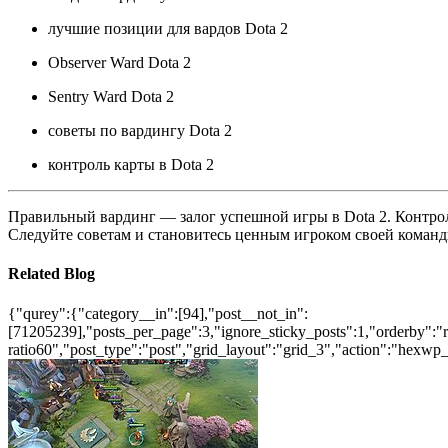
лучшие позиции для вардов Dota 2
Observer Ward Dota 2
Sentry Ward Dota 2
советы по вардингу Dota 2
контроль карты в Dota 2
Правильный вардинг — залог успешной игры в Dota 2. Контрол
Следуйте советам и становитесь ценным игроком своей команд
Related Blog
{"qurey":{"category__in":[94],"post__not_in":
[71205239],"posts_per_page":3,"ignore_sticky_posts":1,"orderby":"ra
ratio60","post_type":"post","grid_layout":"grid_3","action":"hexwp_