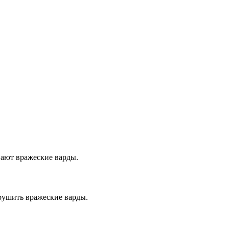
ают вражеские варды.
рушить вражеские варды.