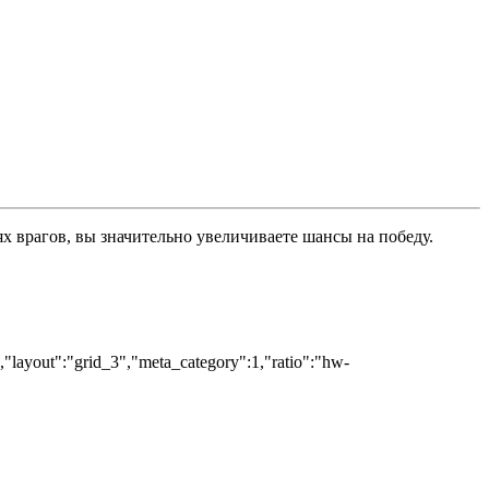
 врагов, вы значительно увеличиваете шансы на победу.
","layout":"grid_3","meta_category":1,"ratio":"hw-