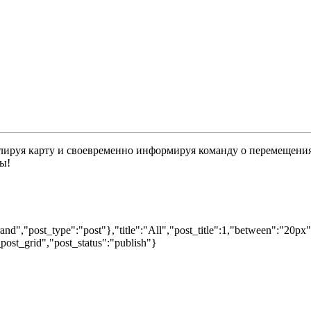
ируя карту и своевременно информируя команду о перемещениях
ы!
nd","post_type":"post"},"title":"All","post_title":1,"between":"20px
post_grid","post_status":"publish"}