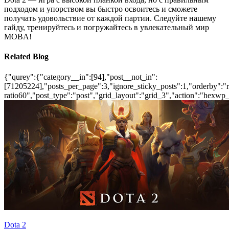
подходом и упорством вы быстро освоитесь и сможете
получать удовольствие от каждой партии. Следуйте нашему
гайду, тренируйтесь и погружайтесь в увлекательный мир
MOBA!
Related Blog
{"qurey":{"category__in":[94],"post__not_in":
[71205224],"posts_per_page":3,"ignore_sticky_posts":1,"orderby":"ra
ratio60","post_type":"post","grid_layout":"grid_3","action":"hexwp_
Dota 2