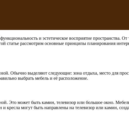
функциональность и эстетическое восприятие пространства. От т
той статье рассмотрим основные принципы планирования интерь
иной. Обычно выделяют следующие: зона отдыха, место для просм
равильно выбрать мебель и её расположение.
й. Это может быть камин, телевизор или большое окно. Мебель 
и кресла могут быть направлены на телевизор или камин, созда