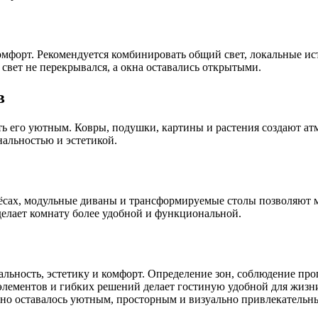
омфорт. Рекомендуется комбинировать общий свет, локальные и
 свет не перекрывался, а окна оставались открытыми.
в
ь его уютным. Ковры, подушки, картины и растения создают ат
нальностью и эстетикой.
ёсах, модульные диваны и трансформируемые столы позволяют м
делает комнату более удобной и функциональной.
альность, эстетику и комфорт. Определение зон, соблюдение пр
элементов и гибких решений делает гостиную удобной для жизн
оно оставалось уютным, просторным и визуально привлекательн