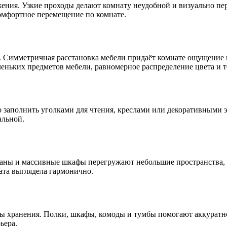
жения. Узкие проходы делают комнату неудобной и визуально п
омфортное перемещение по комнате.
с. Симметричная расстановка мебели придаёт комнате ощущение 
еньких предметов мебели, равномерное распределение цвета и т
заполнить уголками для чтения, креслами или декоративными э
альной.
аны и массивные шкафы перегружают небольшие пространства, а
ата выглядела гармонично.
ы хранения. Полки, шкафы, комоды и тумбы помогают аккуратно
ьера.