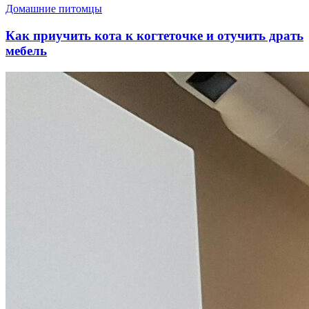
Домашние питомцы
Как приучить кота к когтеточке и отучить драть
мебель