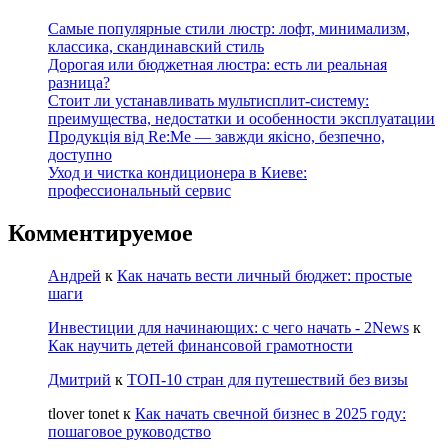
Самые популярные стили люстр: лофт, минимализм,
классика, скандинавский стиль
Дорогая или бюджетная люстра: есть ли реальная
разница?
Стоит ли устанавливать мультисплит-систему:
преимущества, недостатки и особенности эксплуатации
Продукція від Re:Me — завжди якісно, безпечно,
доступно
Уход и чистка кондиционера в Киеве:
профессиональный сервис
Комментируемое
Андрей
к
Как начать вести личный бюджет: простые
шаги
Инвестиции для начинающих: с чего начать - 2News
к
Как научить детей финансовой грамотности
Дмитрий
к
ТОП-10 стран для путешествий без визы
tlover tonet
к
Как начать свечной бизнес в 2025 году:
пошаговое руководство