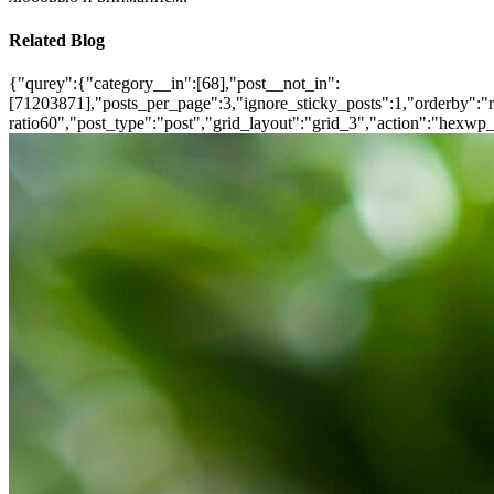
Related Blog
{"qurey":{"category__in":[68],"post__not_in":
[71203871],"posts_per_page":3,"ignore_sticky_posts":1,"orderby":"ra
ratio60","post_type":"post","grid_layout":"grid_3","action":"hexwp_