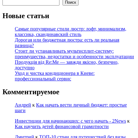
Поиск
Новые статьи
Самые популярные стили люстр: лофт, минимализм,
классика, скандинавский стиль
Дорогая или бюджетная люстра: есть ли реальная
разница?
Стоит ли устанавливать мультисплит-систему:
преимущества, недостатки и особенности эксплуатации
Продукція від Re:Me — завжди якісно, безпечно,
доступно
Уход и чистка кондиционера в Киеве:
профессиональный сервис
Комментируемое
Андрей
к
Как начать вести личный бюджет: простые
шаги
Инвестиции для начинающих: с чего начать - 2News
к
Как научить детей финансовой грамотности
Дмитрий
к
ТОП-10 стран для путешествий без визы