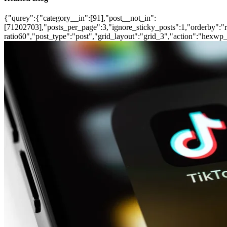
{"qurey":{"category__in":[91],"post__not_in":
[71202703],"posts_per_page":3,"ignore_sticky_posts":1,"orderby":"ra
ratio60","post_type":"post","grid_layout":"grid_3","action":"hexwp_