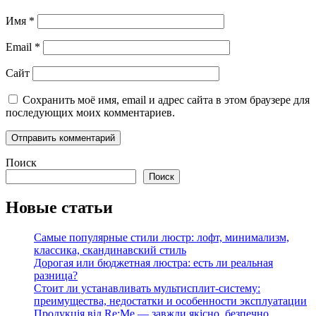
Имя
*
Email
*
Сайт
Сохранить моё имя, email и адрес сайта в этом браузере для
последующих моих комментариев.
Поиск
Поиск
Новые статьи
Самые популярные стили люстр: лофт, минимализм,
классика, скандинавский стиль
Дорогая или бюджетная люстра: есть ли реальная
разница?
Стоит ли устанавливать мультисплит-систему:
преимущества, недостатки и особенности эксплуатации
Продукція від Re:Me — завжди якісно, безпечно,