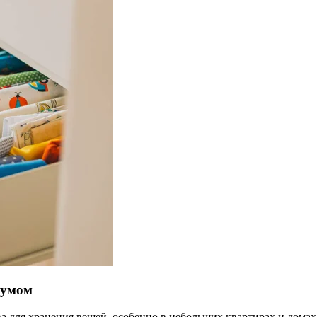
 умом
а для хранения вещей, особенно в небольших квартирах и домах