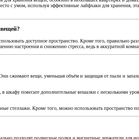
место с умом, используя эффективные лайфхаки для хранения, эта
 вещей?
спользовать доступное пространство. Кроме того, правильно ра
шению настроения и снижению стресса, ведь в аккуратной комнат
Они сжимают вещи, уменьшая объём и защищая от пыли и запахо
, в шкафу повесьте дополнительные вешалки с несколькими уро
ные стеллажи. Кроме того, можно использовать пространство по
еально подходят подвесные полки и магнитные держатели для но