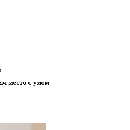
м
м место с умом