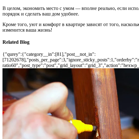
В целом, экономить место с умом — вполне реально, если испо
порядок и сделать ваш дом удобнее.
Кроме того, уют и комфорт в квартире зависят от того, наскол
изменится ваша жизнь!
Related Blog
{"qurey":{"category__in":[81],"post__not_in":
[71202678],"posts_per_page":3,"ignore_sticky_posts":1,"orderby":"ra
ratio60","post_type":"post","grid_layout":"grid_3","action":"hexwp_