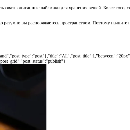
льзовать описанные лайфхаки для хранения вещей. Более того, 
ько разумно вы распоряжаетесь пространством. Поэтому начните 
nd","post_type":"post"},"title":"All","post_title":1,"between":"20px
post_grid","post_status":"publish"}