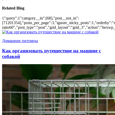
Related Blog
{"qurey":{"category__in":[68],"post__not_in":
[71201354],"posts_per_page":3,"ignore_sticky_posts":1,"orderby":"ra
ratio60","post_type":"post","grid_layout":"grid_3","action":"hexwp_
Домашние питомцы
Как организовать путешествие на машине с
собакой