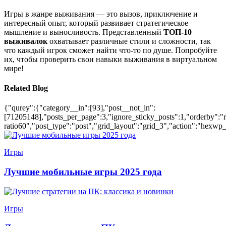
Игры в жанре выживания — это вызов, приключение и
интересный опыт, который развивает стратегическое
мышление и выносливость. Представленный
ТОП-10
выживалок
охватывает различные стили и сложности, так
что каждый игрок сможет найти что-то по душе. Попробуйте
их, чтобы проверить свои навыки выживания в виртуальном
мире!
Related Blog
{"qurey":{"category__in":[93],"post__not_in":
[71205148],"posts_per_page":3,"ignore_sticky_posts":1,"orderby":"ra
ratio60","post_type":"post","grid_layout":"grid_3","action":"hexwp_
Игры
Лучшие мобильные игры 2025 года
Игры