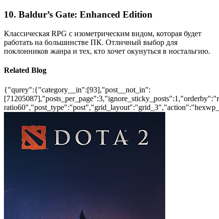
10.
Baldur’s Gate: Enhanced Edition
Классическая RPG с изометрическим видом, которая будет
работать на большинстве ПК. Отличный выбор для
поклонников жанра и тех, кто хочет окунуться в ностальгию.
Related Blog
{"qurey":{"category__in":[93],"post__not_in":
[71205087],"posts_per_page":3,"ignore_sticky_posts":1,"orderby":"ra
ratio60","post_type":"post","grid_layout":"grid_3","action":"hexwp_