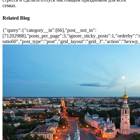
семьи.
Related Blog
{"qurey":{"category__in":[66],"post__not_in":
[71202988],"posts_per_page":3,"ignore_sticky_posts":1,"orderby":"ra
ratio60","post_type":"post","grid_layout":"grid_3","action":"hexwp_