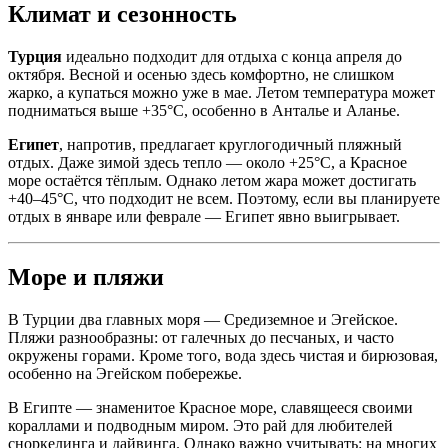
Климат и сезонность
Турция
идеально подходит для отдыха с конца апреля до
октября. Весной и осенью здесь комфортно, не слишком
жарко, а купаться можно уже в мае. Летом температура может
подниматься выше +35°C, особенно в Анталье и Аланье.
Египет
, напротив, предлагает круглогодичный пляжный
отдых. Даже зимой здесь тепло — около +25°C, а Красное
море остаётся тёплым. Однако летом жара может достигать
+40–45°C, что подходит не всем. Поэтому, если вы планируете
отдых в январе или феврале — Египет явно выигрывает.
Море и пляжи
В Турции два главных моря — Средиземное и Эгейское.
Пляжи разнообразны: от галечных до песчаных, и часто
окружены горами. Кроме того, вода здесь чистая и бирюзовая,
особенно на Эгейском побережье.
В Египте — знаменитое Красное море, славящееся своими
кораллами и подводным миром. Это рай для любителей
сноркелинга и дайвинга. Однако важно учитывать: на многих