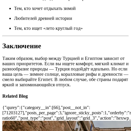
Тем, кто хочет отдыхать зимой
Любителей древней истории
Тем, кто ищет «лето круглый год»
Заключение
Таким образом, выбор между Турцией и Египтом зависит от
ваших приоритетов. Если вы ищете комфорт, мягкий климат и
разнообразие природы — Турция подойдёт идеально. Но если
ваша цель — зимнее солнце, коралловые рифы и древности —
смело выбирайте Египет. В любом случае, обе страны подарят
яркий и запоминающийся отпуск.
Related Blog
{"qurey":{"category__in":[66],"post__not_in":
[71203127],"posts_per_page":3,"ignore_sticky_posts":1,"orderby":"ra
ratio60","post_type":"post","grid_layout":"grid_3","action":"hexwp_