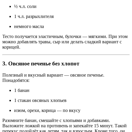
½ ч.л. соли
1 ч.л. разрыхлителя
немного масла
Тесто получается эластичным, булочки — мягкими. При этом
можно добавлять травы, сыр или делать сладкий вариант с
корицей.
3. Овсяное печенье без хлопот
Полезный и вкусный вариант — овсяное печенье.
Понадобятся:
1 банан
1 стакан овсяных хлопьев
изюм, орехи, корица — по вкусу
Разомните банан, смешайте с хлопьями и добавками.
Выложите ложкой на противень и запекайте 15 минут. Такой
перекус подойдёт как детям, так и взрослым. Кроме того, он