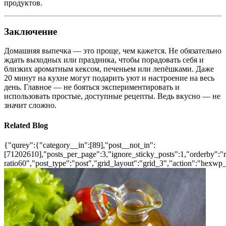
продуктов.
Заключение
Домашняя выпечка — это проще, чем кажется. Не обязательно
ждать выходных или праздника, чтобы порадовать себя и
близких ароматным кексом, печеньем или лепёшками. Даже
20 минут на кухне могут подарить уют и настроение на весь
день. Главное — не бояться экспериментировать и
использовать простые, доступные рецепты. Ведь вкусно — не
значит сложно.
Related Blog
{"qurey":{"category__in":[89],"post__not_in":
[71202610],"posts_per_page":3,"ignore_sticky_posts":1,"orderby":"ra
ratio60","post_type":"post","grid_layout":"grid_3","action":"hexwp_