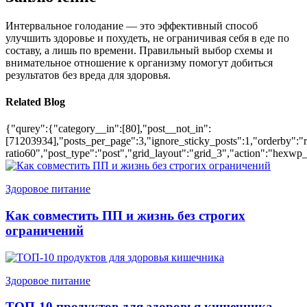
Интервальное голодание — это эффективный способ
улучшить здоровье и похудеть, не ограничивая себя в еде по
составу, а лишь по времени. Правильный выбор схемы и
внимательное отношение к организму помогут добиться
результатов без вреда для здоровья.
Related Blog
{"qurey":{"category__in":[80],"post__not_in":
[71203934],"posts_per_page":3,"ignore_sticky_posts":1,"orderby":"ra
ratio60","post_type":"post","grid_layout":"grid_3","action":"hexwp_
Здоровое питание
Как совместить ПП и жизнь без строгих
ограничений
Здоровое питание
ТОП-10 продуктов для здоровья кишечника