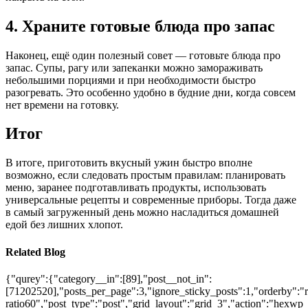
4. Храните готовые блюда про запас
Наконец, ещё один полезный совет — готовьте блюда про
запас. Супы, рагу или запеканки можно замораживать
небольшими порциями и при необходимости быстро
разогревать. Это особенно удобно в будние дни, когда совсем
нет времени на готовку.
Итог
В итоге, приготовить вкусный ужин быстро вполне
возможно, если следовать простым правилам: планировать
меню, заранее подготавливать продукты, использовать
универсальные рецепты и современные приборы. Тогда даже
в самый загруженный день можно насладиться домашней
едой без лишних хлопот.
Related Blog
{"qurey":{"category__in":[89],"post__not_in":
[71202520],"posts_per_page":3,"ignore_sticky_posts":1,"orderby":"ra
ratio60","post_type":"post","grid_layout":"grid_3","action":"hexwp_