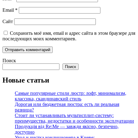
Email
*
Сайт
Сохранить моё имя, email и адрес сайта в этом браузере для
последующих моих комментариев.
Поиск
Поиск
Новые статьи
Самые популярные стили люстр: лофт, минимализм,
классика, скандинавский стиль
Дорогая или бюджетная люстра: есть ли реальная
разница?
Стоит ли устанавливать мультисплит-систему:
преимущества, недостатки и особенности эксплуатации
Продукція від Re:Me — завжди якісно, безпечно,
доступно
Уход и чистка кондиционера в Киеве: