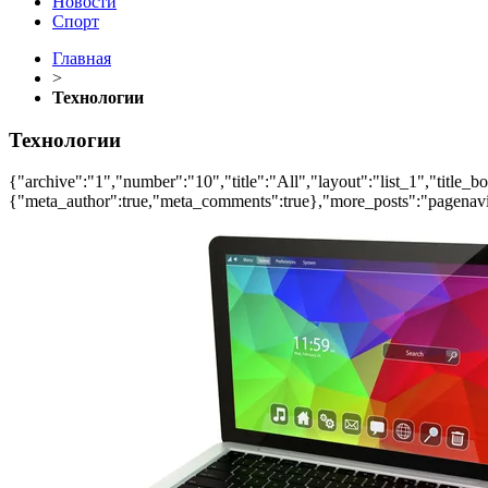
Новости
Спорт
Главная
>
Технологии
Технологии
{"archive":"1","number":"10","title":"All","layout":"list_1","title_b
{"meta_author":true,"meta_comments":true},"more_posts":"pagenavi","