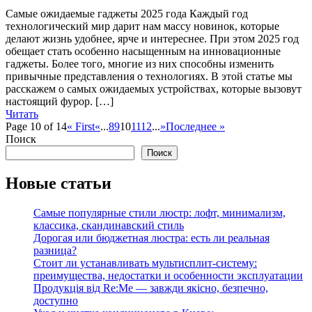
Самые ожидаемые гаджеты 2025 года Каждый год
технологический мир дарит нам массу новинок, которые
делают жизнь удобнее, ярче и интереснее. При этом 2025 год
обещает стать особенно насыщенным на инновационные
гаджеты. Более того, многие из них способны изменить
привычные представления о технологиях. В этой статье мы
расскажем о самых ожидаемых устройствах, которые вызовут
настоящий фурор. […]
Читать
Page 10 of 14
« First
«
...
8
9
10
11
12
...
»
Последнее »
Поиск
Поиск
Новые статьи
Самые популярные стили люстр: лофт, минимализм,
классика, скандинавский стиль
Дорогая или бюджетная люстра: есть ли реальная
разница?
Стоит ли устанавливать мультисплит-систему:
преимущества, недостатки и особенности эксплуатации
Продукція від Re:Me — завжди якісно, безпечно,
доступно