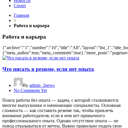
Новости
Спорт
Главная
>
Работа и карьера
Работа и карьера
{"archive":"1","number":"10","title":"All","layout":"list_1","title_b
{"meta_author":true,"meta_comments":true},"more_posts":"pagenavi","
Что писать в резюме, если нет опыта
By
admin_2news
No Comments Yet
Поиск работы без опыта — задача, с которой сталкиваются
многие выпускники и начинающие специалисты. Основная
сложность — как составить резюме так, чтобы привлечь
внимание работодателя, если в нем нет привычного
профессионального опыта. Однако отсутствие опыта — не
повод отказываться от мечты. Важно правильно подать свои