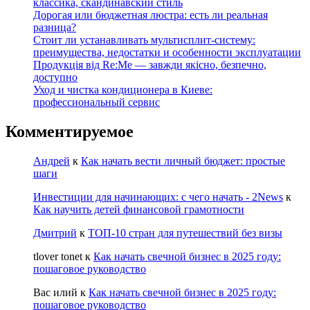
классика, скандинавский стиль
Дорогая или бюджетная люстра: есть ли реальная
разница?
Стоит ли устанавливать мультисплит-систему:
преимущества, недостатки и особенности эксплуатации
Продукція від Re:Me — завжди якісно, безпечно,
доступно
Уход и чистка кондиционера в Киеве:
профессиональный сервис
Комментируемое
Андрей
к
Как начать вести личный бюджет: простые
шаги
Инвестиции для начинающих: с чего начать - 2News
к
Как научить детей финансовой грамотности
Дмитрий
к
ТОП-10 стран для путешествий без визы
tlover tonet
к
Как начать свечной бизнес в 2025 году:
пошаговое руководство
Вас илий
к
Как начать свечной бизнес в 2025 году:
пошаговое руководство