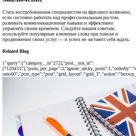
Стать востребованным специалистом на фрилансе возможно,
если системно работать над профессиональным ростом,
развивать коммуникационные навыки и эффективно
управлять своим временем. Следуйте нашим советам,
используйте популярные ключевые слова при поиске и
продвижении своих услуг — и успех не заставит себя ждать.
Related Blog
{"qurey":{"category__in":[72],"post__not_in":
[71204337],"posts_per_page":3,"ignore_sticky_posts":1,"orderby":"ra
ratio60","post_type":"post","grid_layout":"grid_3","action":"hexwp_