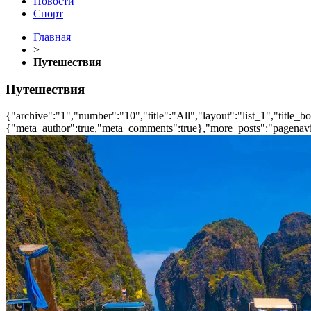
Новости
Спорт
Главная
>
Путешествия
Путешествия
{"archive":"1","number":"10","title":"All","layout":"list_1","title_b
{"meta_author":true,"meta_comments":true},"more_posts":"pagenavi","