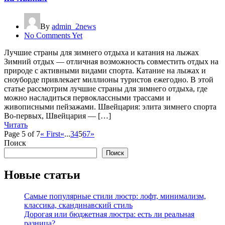
By
admin_2news
No Comments Yet
Лучшие страны для зимнего отдыха и катания на лыжах
Зимний отдых — отличная возможность совместить отдых на
природе с активными видами спорта. Катание на лыжах и
сноуборде привлекает миллионы туристов ежегодно. В этой
статье рассмотрим лучшие страны для зимнего отдыха, где
можно насладиться первоклассными трассами и
живописными пейзажами. Швейцария: элита зимнего спорта
Во-первых, Швейцария — […]
Читать
Page 5 of 7
« First
«
...
3
4
5
6
7
»
Поиск
Поиск
Новые статьи
Самые популярные стили люстр: лофт, минимализм,
классика, скандинавский стиль
Дорогая или бюджетная люстра: есть ли реальная
разница?