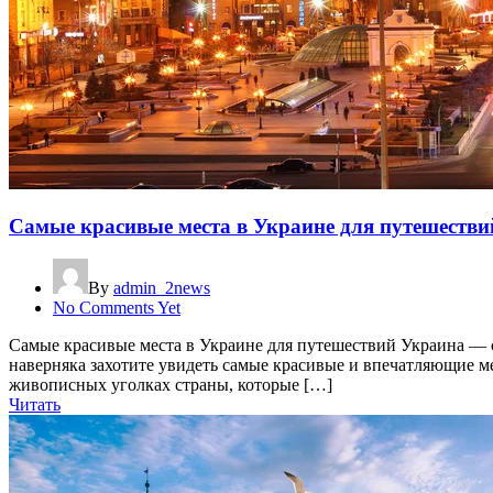
Самые красивые места в Украине для путешестви
By
admin_2news
No Comments Yet
Самые красивые места в Украине для путешествий Украина — с
наверняка захотите увидеть самые красивые и впечатляющие ме
живописных уголках страны, которые […]
Читать