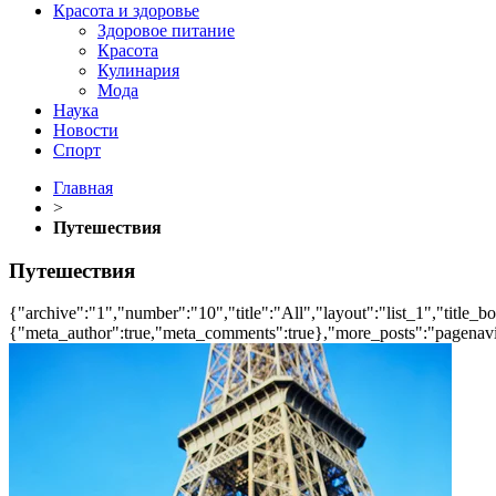
Красота и здоровье
Здоровое питание
Красота
Кулинария
Мода
Наука
Новости
Спорт
Главная
>
Путешествия
Путешествия
{"archive":"1","number":"10","title":"All","layout":"list_1","title_b
{"meta_author":true,"meta_comments":true},"more_posts":"pagenavi","