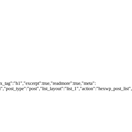
ox_tag":"h1","excerpt":true,"readmore":true,"meta":
post_type":"post","list_layout":"list_1","action":"hexwp_post_list",