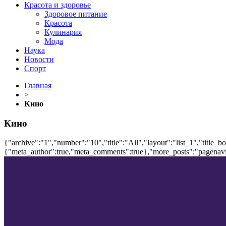
Красота и здоровье
Здоровое питание
Красота
Кулинария
Мода
Наука
Новости
Спорт
Главная
>
Кино
Кино
{"archive":"1","number":"10","title":"All","layout":"list_1","title_b
{"meta_author":true,"meta_comments":true},"more_posts":"pagenavi","