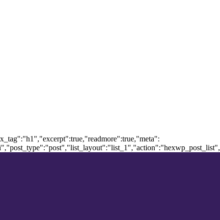
ox_tag":"h1","excerpt":true,"readmore":true,"meta":
post_type":"post","list_layout":"list_1","action":"hexwp_post_list",