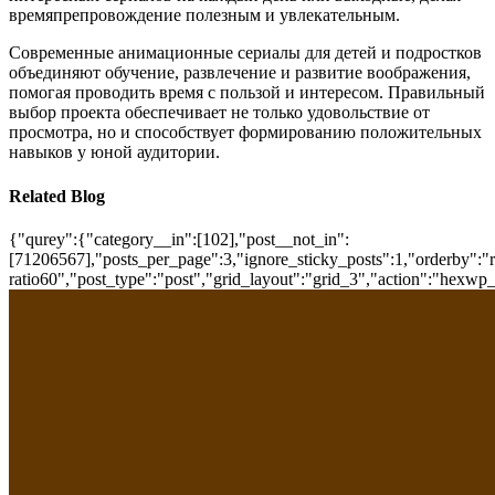
времяпрепровождение полезным и увлекательным.
Современные анимационные сериалы для детей и подростков
объединяют обучение, развлечение и развитие воображения,
помогая проводить время с пользой и интересом. Правильный
выбор проекта обеспечивает не только удовольствие от
просмотра, но и способствует формированию положительных
навыков у юной аудитории.
Related Blog
{"qurey":{"category__in":[102],"post__not_in":
[71206567],"posts_per_page":3,"ignore_sticky_posts":1,"orderby":"ra
ratio60","post_type":"post","grid_layout":"grid_3","action":"hexwp_