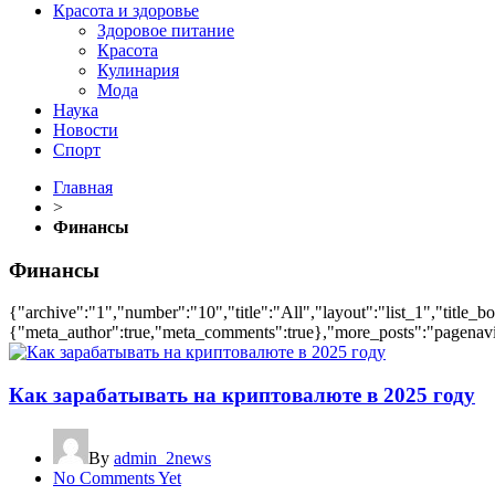
Красота и здоровье
Здоровое питание
Красота
Кулинария
Мода
Наука
Новости
Спорт
Главная
>
Финансы
Финансы
{"archive":"1","number":"10","title":"All","layout":"list_1","title_b
{"meta_author":true,"meta_comments":true},"more_posts":"pagenavi","
Как зарабатывать на криптовалюте в 2025 году
By
admin_2news
No Comments Yet