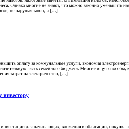
ние налогов, налоговые вычеты, оптимизация налогов, налоговое
неса. Однако многие не знают, что можно законно уменьшить н
гов, не нарушая закон, и […]
еньшить оплату за коммунальные услуги, экономия электроэнерг
начительную часть семейного бюджета. Многие ищут способы, к
ния затрат на электричество, […]
 инвестору
, инвестиции для начинающих, вложения в облигации, покупка а