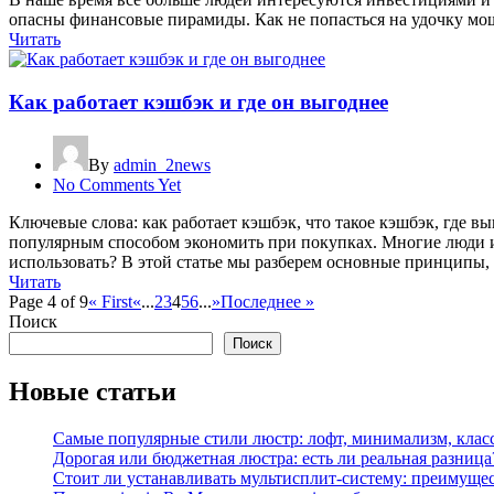
опасны финансовые пирамиды. Как не попасться на удочку мо
Читать
Как работает кэшбэк и где он выгоднее
By
admin_2news
No Comments Yet
Ключевые слова: как работает кэшбэк, что такое кэшбэк, где 
популярным способом экономить при покупках. Многие люди ис
использовать? В этой статье мы разберем основные принципы,
Читать
Page 4 of 9
« First
«
...
2
3
4
5
6
...
»
Последнее »
Поиск
Поиск
Новые статьи
Самые популярные стили люстр: лофт, минимализм, клас
Дорогая или бюджетная люстра: есть ли реальная разница
Стоит ли устанавливать мультисплит-систему: преимущес