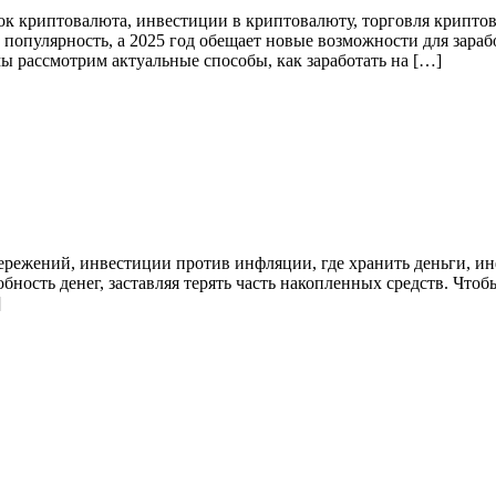
оток криптовалюта, инвестиции в криптовалюту, торговля крипт
опулярность, а 2025 год обещает новые возможности для зарабо
мы рассмотрим актуальные способы, как заработать на […]
бережений, инвестиции против инфляции, где хранить деньги, и
ность денег, заставляя терять часть накопленных средств. Чтоб
]