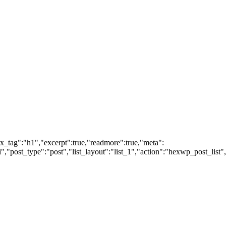
ox_tag":"h1","excerpt":true,"readmore":true,"meta":
post_type":"post","list_layout":"list_1","action":"hexwp_post_list",