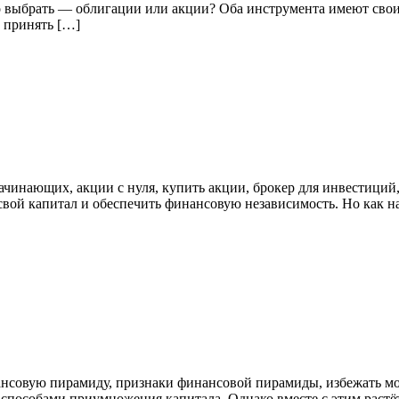
о выбрать — облигации или акции? Оба инструмента имеют свои 
 принять […]
ачинающих, акции с нуля, купить акции, брокер для инвестиций
ой капитал и обеспечить финансовую независимость. Но как нач
ансовую пирамиду, признаки финансовой пирамиды, избежать мо
способами приумножения капитала. Однако вместе с этим растё