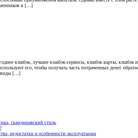
шенников и […]
выгоднее кэшбэк, лучшие кэшбэк-сервисы, кэшбэк карты, кэшбэк
пользуют его, чтобы получать часть потраченных денег обратно
 виды […]
сика, скандинавский стиль
?
тва, недостатки и особенности эксплуатации