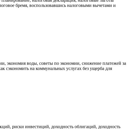
 планирование, налоговая декларация, налоговые льготы
алоговое бремя, воспользовавшись налоговыми вычетами и
ии, экономия воды, советы по экономии, снижение платежей за
ак сэкономить на коммунальных услугах без ущерба для
кций, риски инвестиций, доходность облигаций, доходность