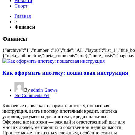
Новости
Спорт
Главная
>
Финансы
Финансы
{"archive":"1","number":"10","title":"All","layout":"list_1","title_b
{"meta_author":true,"meta_comments":true},"more_posts":"pagenavi","
Как оформить ипотеку: пошаговая инструкция
By
admin_2news
No Comments Yet
Ключевые слова: как оформить ипотеку, пошаговая
инструкция, взять ипотеку, ипотечный кредит, ипотека
условия, документы для ипотеки, кредит на жильё
Оформление ипотеки — важный и ответственный шаг для
многих людей, мечтающих о собственной недвижимости.
Процесс может показаться сложным, особенно если вы