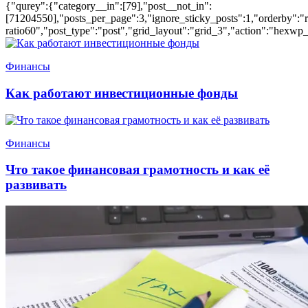
{"qurey":{"category__in":[79],"post__not_in":
[71204550],"posts_per_page":3,"ignore_sticky_posts":1,"orderby":"ra
ratio60","post_type":"post","grid_layout":"grid_3","action":"hexwp_
Финансы
Как работают инвестиционные фонды
Финансы
Что такое финансовая грамотность и как её
развивать