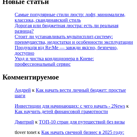
Новые статьи
Самые популярные стили люстр: лофт, минимализм,
классика, скандинавский стиль
Дорогая или бюджетная люстра: есть ли реальная
разница?
Стоит ли устанавливать мультисплит-систему:
преимущества, недостатки и особенности эксплуатации
Продукція від Re:Me — завжди якісно, безпечно,
доступно
Уход и чистка кондиционера в Киеве:
профессиональный сервис
Комментируемое
Андрей
к
Как начать вести личный бюджет: простые
шаги
Инвестиции для начинающих: с чего начать - 2News
к
Как научить детей финансовой грамотности
Дмитрий
к
ТОП-10 стран для путешествий без визы
tlover tonet
к
Как начать свечной бизнес в 2025 году: