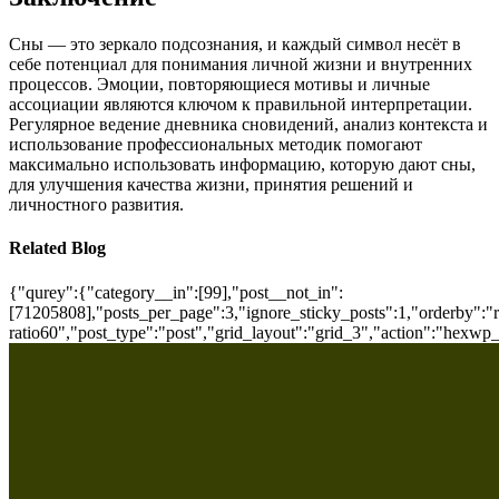
Сны — это зеркало подсознания, и каждый символ несёт в
себе потенциал для понимания личной жизни и внутренних
процессов. Эмоции, повторяющиеся мотивы и личные
ассоциации являются ключом к правильной интерпретации.
Регулярное ведение дневника сновидений, анализ контекста и
использование профессиональных методик помогают
максимально использовать информацию, которую дают сны,
для улучшения качества жизни, принятия решений и
личностного развития.
Related Blog
{"qurey":{"category__in":[99],"post__not_in":
[71205808],"posts_per_page":3,"ignore_sticky_posts":1,"orderby":"ra
ratio60","post_type":"post","grid_layout":"grid_3","action":"hexwp_