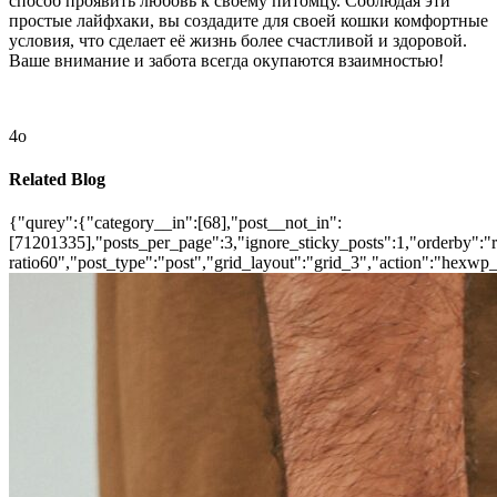
способ проявить любовь к своему питомцу. Соблюдая эти
простые лайфхаки, вы создадите для своей кошки комфортные
условия, что сделает её жизнь более счастливой и здоровой.
Ваше внимание и забота всегда окупаются взаимностью!
4o
Related Blog
{"qurey":{"category__in":[68],"post__not_in":
[71201335],"posts_per_page":3,"ignore_sticky_posts":1,"orderby":"ra
ratio60","post_type":"post","grid_layout":"grid_3","action":"hexwp_