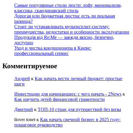
Самые популярные стили люстр: лофт, минимализм,
классика, скандинавский стиль
Дорогая или бюджетная люстра: есть ли реальная
разница?
Стоит ли устанавливать мультисплит-систему:
преимущества, недостатки и особенности эксплуатации
Продукція від Re:Me — завжди якісно, безпечно,
доступно
Уход и чистка кондиционера в Киеве:
профессиональный сервис
Комментируемое
Андрей
к
Как начать вести личный бюджет: простые
шаги
Инвестиции для начинающих: с чего начать - 2News
к
Как научить детей финансовой грамотности
Дмитрий
к
ТОП-10 стран для путешествий без визы
tlover tonet
к
Как начать свечной бизнес в 2025 году:
пошаговое руководство