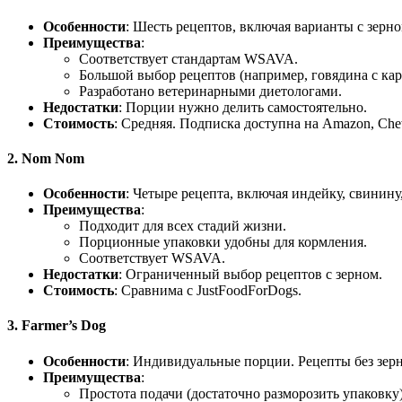
Особенности
: Шесть рецептов, включая варианты с зерном
Преимущества
:
Соответствует стандартам WSAVA.
Большой выбор рецептов (например, говядина с кар
Разработано ветеринарными диетологами.
Недостатки
: Порции нужно делить самостоятельно.
Стоимость
: Средняя. Подписка доступна на Amazon, Ch
2. Nom Nom
Особенности
: Четыре рецепта, включая индейку, свинину
Преимущества
:
Подходит для всех стадий жизни.
Порционные упаковки удобны для кормления.
Соответствует WSAVA.
Недостатки
: Ограниченный выбор рецептов с зерном.
Стоимость
: Сравнима с JustFoodForDogs.
3. Farmer’s Dog
Особенности
: Индивидуальные порции. Рецепты без зерн
Преимущества
:
Простота подачи (достаточно разморозить упаковку)