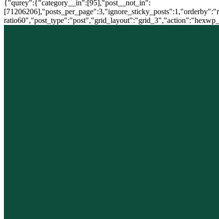
{"qurey":{"category__in":[95],"post__not_in":
[71206206],"posts_per_page":3,"ignore_sticky_posts":1,"orderby":"ra
ratio60","post_type":"post","grid_layout":"grid_3","action":"hexwp_