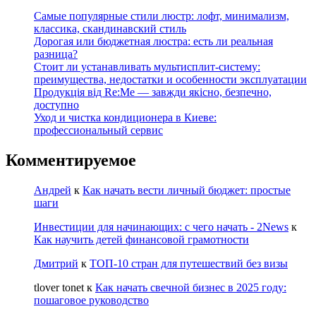
Самые популярные стили люстр: лофт, минимализм,
классика, скандинавский стиль
Дорогая или бюджетная люстра: есть ли реальная
разница?
Стоит ли устанавливать мультисплит-систему:
преимущества, недостатки и особенности эксплуатации
Продукція від Re:Me — завжди якісно, безпечно,
доступно
Уход и чистка кондиционера в Киеве:
профессиональный сервис
Комментируемое
Андрей
к
Как начать вести личный бюджет: простые
шаги
Инвестиции для начинающих: с чего начать - 2News
к
Как научить детей финансовой грамотности
Дмитрий
к
ТОП-10 стран для путешествий без визы
tlover tonet
к
Как начать свечной бизнес в 2025 году:
пошаговое руководство