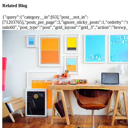
Related Blog
{"qurey":{"category__in":[63],"post__not_in":
[71203765],"posts_per_page":3,"ignore_sticky_posts":1,"orderby":"ra
ratio60","post_type":"post","grid_layout":"grid_3","action":"hexwp_