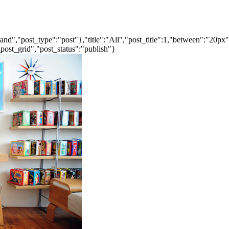
nd","post_type":"post"},"title":"All","post_title":1,"between":"20px
post_grid","post_status":"publish"}