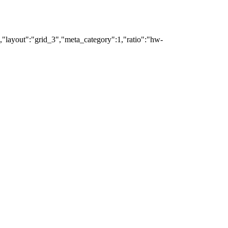
","layout":"grid_3","meta_category":1,"ratio":"hw-