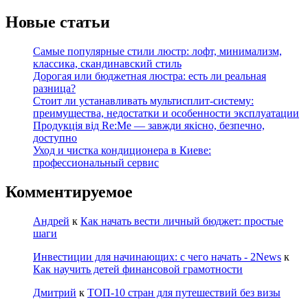
Новые статьи
Самые популярные стили люстр: лофт, минимализм,
классика, скандинавский стиль
Дорогая или бюджетная люстра: есть ли реальная
разница?
Стоит ли устанавливать мультисплит-систему:
преимущества, недостатки и особенности эксплуатации
Продукція від Re:Me — завжди якісно, безпечно,
доступно
Уход и чистка кондиционера в Киеве:
профессиональный сервис
Комментируемое
Андрей
к
Как начать вести личный бюджет: простые
шаги
Инвестиции для начинающих: с чего начать - 2News
к
Как научить детей финансовой грамотности
Дмитрий
к
ТОП-10 стран для путешествий без визы