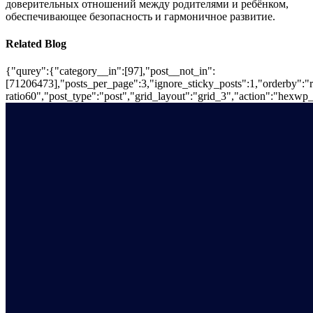
доверительных отношений между родителями и ребёнком,
обеспечивающее безопасность и гармоничное развитие.
Related Blog
{"qurey":{"category__in":[97],"post__not_in":
[71206473],"posts_per_page":3,"ignore_sticky_posts":1,"orderby":"ra
ratio60","post_type":"post","grid_layout":"grid_3","action":"hexwp_