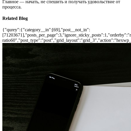
Главное — начать, не спешить и получать удовольствие от
процесса.
Related Blog
{"qurey":{"category__in":[69],"post__not_in":
[71203671],"posts_per_page":3,"ignore_sticky_posts":1,"orderby":"ra
ratio60","post_type":"post","grid_layout":"grid_3","action":"hexwp_