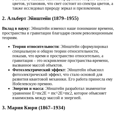
цветов, установив, что свет состоит из спектра цветов, а
также исследовал природу зеркал и преломления.
2.
Альберт Эйнштейн (1879–1955)
Вклад в науку
: Эйнштейн изменил наше понимание времени,
пространства и гравитации благодаря своим революционным
теориям.
Теория относительности
: Эйнштейн сформулировал
специальную и общую теории относительности,
показав, что время и пространство относительно, а
гравитация – это искривление пространства-времени,
вызванное массой объектов.
Фотоэлектрический эффект
: Эйнштейн объяснил
фотоэлектрический эффект, что стало основой для
развития квантовой механики. Его работа принесла ему
Нобелевскую премию.
Энергия и масса
: Эйнштейн разработал знаменитое
уравнение
E=mc2E = mc^2
E
=
m
c
2
, которое объясняет
взаимосвязь между массой и энергией.
3.
Мария Кюри (1867–1934)