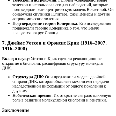
Телескоп и астрономия
: Галилей усовершенствовал
телескоп и использовал его для наблюдений, которые
подтвердили гелиоцентрическую модель Вселенной. Он
обнаружил спутники Юпитера, фазы Венеры и другие
астрономические явления.
Подтверждение теории Коперника
: Его исследования
поддержали теорию Коперника о том, что Земля
вращается вокруг Солнца.
7.
Джеймс Уотсон и Фрэнсис Крик (1916–2007,
1916–2008)
Вклад в науку
: Уотсон и Крик сделали революционное
открытие в биологии, расшифровав структуру молекулы
ДНК.
Структура ДНК
: Они предложили модель двойной
спирали ДНК, которая объясняет механизмы передачи
наследственной информации от одного поколения к
другому.
Нобелевская премия
: Их открытие сыграло ключевую
роль в развитии молекулярной биологии и генетики.
Заключение