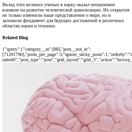
Вклад этих великих ученых в науку оказал неоценимое
влияние на развитие человеческой цивилизации. Их открытия
не только изменили наше представление о мире, но и
заложили фундамент для будущих достижений в различных
областях науки и техники.
Related Blog
{"qurey":{"category__in":[88],"post__not_in":
[71201790],"posts_per_page":3,"ignore_sticky_posts":1,"orderby":"ra
ratio60","post_type":"post","grid_layout":"grid_3","action":"hexwp_