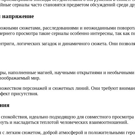
йные сериалы часто становятся предметом обсуждений среди дру
и напряжение
ложными сюжетами, расследованиями и неожиданными поворотам
ечернего просмотра такие сериалы особенно интересны, так как
нтриги, логических загадок и динамичного сюжета. Они позволя
ры, наполненные магией, научными открытиями и необычными п
 воображаемый мир.
ножеством персонажей и сюжетных линий. Они требуют внимани
фект присутствия.
ония
 спокойствия, идеально подходящую для совместного просмотра 
нуть и насладиться теплотой человеческих взаимоотношений.
лы с легким сюжетом, доброй атмосферой и положительными гер