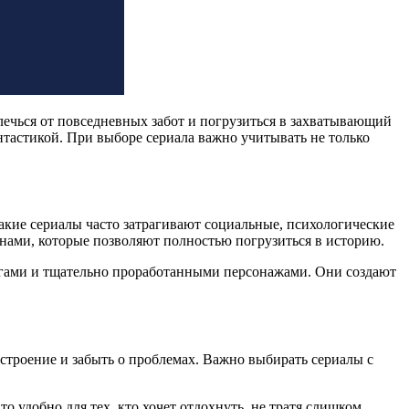
лечься от повседневных забот и погрузиться в захватывающий
нтастикой. При выборе сериала важно учитывать не только
акие сериалы часто затрагивают социальные, психологические
онами, которые позволяют полностью погрузиться в историю.
гами и тщательно проработанными персонажами. Они создают
строение и забыть о проблемах. Важно выбирать сериалы с
удобно для тех, кто хочет отдохнуть, не тратя слишком