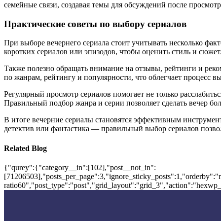
семейные связи, создавая темы для обсуждений после просмотр
Практические советы по выбору сериалов
При выборе вечернего сериала стоит учитывать несколько факт
коротких сериалов или эпизодов, чтобы оценить стиль и сюжет
Также полезно обращать внимание на отзывы, рейтинги и рек
по жанрам, рейтингу и популярности, что облегчает процесс в
Регулярный просмотр сериалов помогает не только расслабить
Правильный подбор жанра и серии позволяет сделать вечер бо
В итоге вечерние сериалы становятся эффективным инструмент
детектив или фантастика — правильный выбор сериалов позвол
Related Blog
{"qurey":{"category__in":[102],"post__not_in":
[71206503],"posts_per_page":3,"ignore_sticky_posts":1,"orderby":"ra
ratio60","post_type":"post","grid_layout":"grid_3","action":"hexwp_