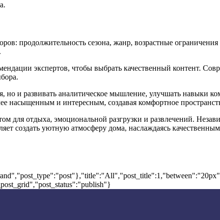
а.
оров: продолжительность сезона, жанр, возрастные ограничения
.
омендации экспертов, чтобы выбрать качественный контент. С
ыбора.
ся, но и развивать аналитическое мышление, улучшать навыки 
лее насыщенным и интересным, создавая комфортное пространств
ом для отдыха, эмоциональной разгрузки и развлечений. Незави
яет создать уютную атмосферу дома, наслаждаясь качественным
nd","post_type":"post"},"title":"All","post_title":1,"between":"20px
post_grid","post_status":"publish"}