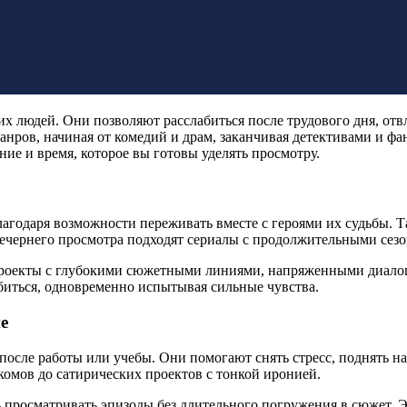
х людей. Они позволяют расслабиться после трудового дня, отв
нров, начиная от комедий и драм, заканчивая детективами и фа
ние и время, которое вы готовы уделять просмотру.
годаря возможности переживать вместе с героями их судьбы. Т
 вечернего просмотра подходят сериалы с продолжительными сез
проекты с глубокими сюжетными линиями, напряженными диало
биться, одновременно испытывая сильные чувства.
е
осле работы или учебы. Они помогают снять стресс, поднять на
комов до сатирических проектов с тонкой иронией.
осматривать эпизоды без длительного погружения в сюжет. Это 