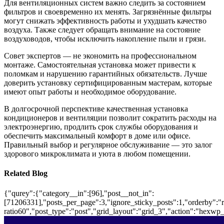
Для вентиляционных систем важно следить за состоянием
фильтров и своевременно их менять. Загрязнённые фильтры
могут снижать эффективность работы и ухудшать качество
воздуха. Также следует обращать внимание на состояние
воздуховодов, чтобы исключить накопление пыли и грязи.
Совет экспертов — не экономить на профессиональном
монтаже. Самостоятельная установка может привести к
поломкам и нарушению гарантийных обязательств. Лучше
доверить установку сертифицированным мастерам, которые
имеют опыт работы и необходимое оборудование.
В долгосрочной перспективе качественная установка
кондиционеров и вентиляции позволит сократить расходы на
электроэнергию, продлить срок службы оборудования и
обеспечить максимальный комфорт в доме или офисе.
Правильный выбор и регулярное обслуживание — это залог
здорового микроклимата и уюта в любом помещении.
Related Blog
{"qurey":{"category__in":[96],"post__not_in":
[71206331],"posts_per_page":3,"ignore_sticky_posts":1,"orderby":"ra
ratio60","post_type":"post","grid_layout":"grid_3","action":"hexwp_