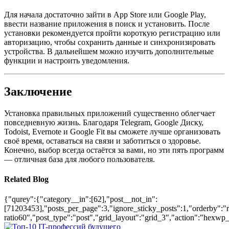
Для начала достаточно зайти в App Store или Google Play,
ввести название приложения в поиск и установить. После
установки рекомендуется пройти короткую регистрацию или
авторизацию, чтобы сохранить данные и синхронизировать
устройства. В дальнейшем можно изучить дополнительные
функции и настроить уведомления.
Заключение
Установка правильных приложений существенно облегчает
повседневную жизнь. Благодаря Telegram, Google Диску,
Todoist, Evernote и Google Fit вы сможете лучше организовать
своё время, оставаться на связи и заботиться о здоровье.
Конечно, выбор всегда остаётся за вами, но эти пять программ
— отличная база для любого пользователя.
Related Blog
{"qurey":{"category__in":[62],"post__not_in":
[71203453],"posts_per_page":3,"ignore_sticky_posts":1,"orderby":"ra
ratio60","post_type":"post","grid_layout":"grid_3","action":"hexwp_