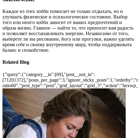
Каждое из этих хобби помогает не только отдыхать, но и
улучшать физическое и психологическое состояние. Выбор
того или иного хобби зависит от ваших предпочтений и
образа жизни. Главное — найти то, что приносит вам радость
и позволяет восстанавливать энергию. Независимо от того,
выберете ли вы рисование, йогу или прогулки, важно уделять
время себе и своему внутреннему миру, чтобы поддерживать
баланс и спокойствие.
Related Blog
{"qurey":{"category__in":[69],"post__not_in":
[71201372],"posts_per_page":3,"ignore_sticky_posts":1,"orderby":"ra
ratio60","post_type":"post","grid_layout":"grid_3","action":"hexwp_