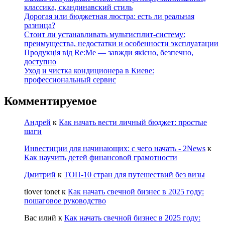
классика, скандинавский стиль
Дорогая или бюджетная люстра: есть ли реальная
разница?
Стоит ли устанавливать мультисплит-систему:
преимущества, недостатки и особенности эксплуатации
Продукція від Re:Me — завжди якісно, безпечно,
доступно
Уход и чистка кондиционера в Киеве:
профессиональный сервис
Комментируемое
Андрей
к
Как начать вести личный бюджет: простые
шаги
Инвестиции для начинающих: с чего начать - 2News
к
Как научить детей финансовой грамотности
Дмитрий
к
ТОП-10 стран для путешествий без визы
tlover tonet
к
Как начать свечной бизнес в 2025 году:
пошаговое руководство
Вас илий
к
Как начать свечной бизнес в 2025 году: