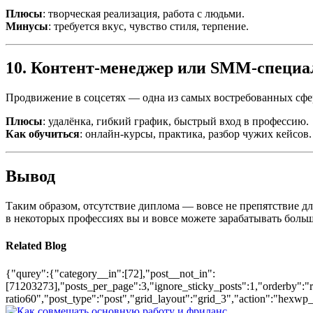
Плюсы
: творческая реализация, работа с людьми.
Минусы
: требуется вкус, чувство стиля, терпение.
10. Контент-менеджер или SMM-специа
Продвижение в соцсетях — одна из самых востребованных сфер.
Плюсы
: удалёнка, гибкий график, быстрый вход в профессию.
Как обучиться
: онлайн-курсы, практика, разбор чужих кейсов.
Вывод
Таким образом, отсутствие диплома — вовсе не препятствие дл
в некоторых профессиях вы и вовсе можете зарабатывать боль
Related Blog
{"qurey":{"category__in":[72],"post__not_in":
[71203273],"posts_per_page":3,"ignore_sticky_posts":1,"orderby":"ra
ratio60","post_type":"post","grid_layout":"grid_3","action":"hexwp_