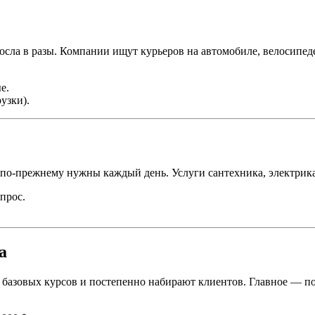
сла в разы. Компании ищут курьеров на автомобиле, велосипеде 
е.
рузки).
о-прежнему нужны каждый день. Услуги сантехника, электрика, с
спрос.
а
 базовых курсов и постепенно набирают клиентов. Главное — по