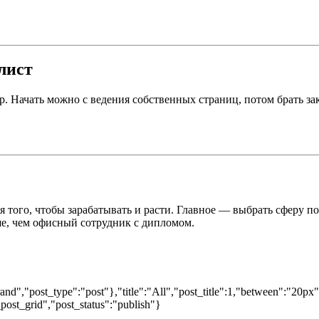
лист
 Начать можно с ведения собственных страниц, потом брать зак
я того, чтобы зарабатывать и расти. Главное — выбрать сферу п
ше, чем офисный сотрудник с дипломом.
nd","post_type":"post"},"title":"All","post_title":1,"between":"20px
post_grid","post_status":"publish"}