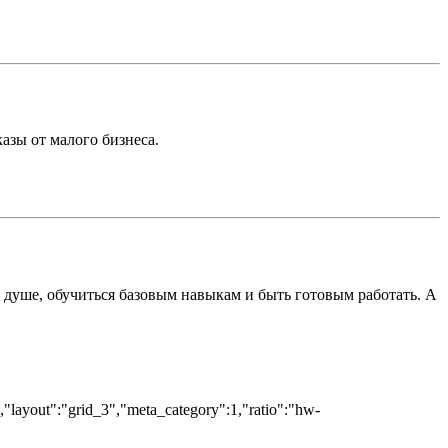
азы от малого бизнеса.
о душе, обучиться базовым навыкам и быть готовым работать. А
","layout":"grid_3","meta_category":1,"ratio":"hw-