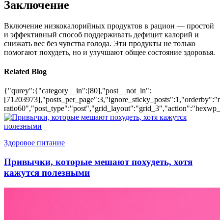
Заключение
Включение низкокалорийных продуктов в рацион — простой
и эффективный способ поддерживать дефицит калорий и
снижать вес без чувства голода. Эти продукты не только
помогают похудеть, но и улучшают общее состояние здоровья.
Related Blog
{"qurey":{"category__in":[80],"post__not_in":
[71203973],"posts_per_page":3,"ignore_sticky_posts":1,"orderby":"ra
ratio60","post_type":"post","grid_layout":"grid_3","action":"hexwp_
Здоровое питание
Привычки, которые мешают похудеть, хотя
кажутся полезными