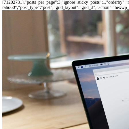
[71202731],"posts_per_page":3,"ignore_sticky_posts":1,"orderby":"ra
ratio60","post_type":"post","grid_layout":"grid_3","action":"hexwp_