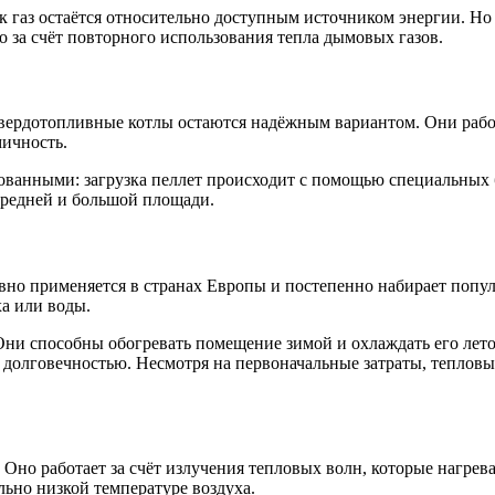
к газ остаётся относительно доступным источником энергии. Н
 за счёт повторного использования тепла дымовых газов.
 твердотопливные котлы остаются надёжным вариантом. Они рабо
мичность.
ванными: загрузка пеллет происходит с помощью специальных б
средней и большой площади.
но применяется в странах Европы и постепенно набирает популя
а или воды.
ни способны обогревать помещение зимой и охлаждать его лет
 долговечностью. Несмотря на первоначальные затраты, теплов
Оно работает за счёт излучения тепловых волн, которые нагрев
ьно низкой температуре воздуха.