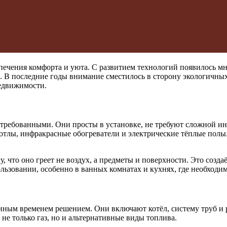
спечения комфорта и уюта. С развитием технологий появилось 
В последние годы внимание сместилось в сторону экологичных 
недвижимости.
требованными. Они просты в установке, не требуют сложной инф
отлы, инфракрасные обогреватели и электрические тёплые полы.
 что оно греет не воздух, а предметы и поверхности. Это созда
льзовании, особенно в ванных комнатах и кухнях, где необходи
нным временем решением. Они включают котёл, систему труб и
не только газ, но и альтернативные виды топлива.