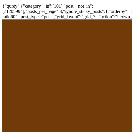
{"qurey":{"category__in":[101],"post__not_in":
[71205994],"posts_per_page":3,"ignore_sticky_posts":1,"orderby":"ra
ratio60","post_type":"post","grid_layout":"grid_3","action":"hexwp_