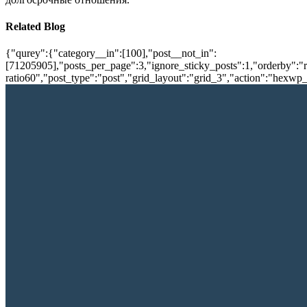
Related Blog
{"qurey":{"category__in":[100],"post__not_in":
[71205905],"posts_per_page":3,"ignore_sticky_posts":1,"orderby":"ra
ratio60","post_type":"post","grid_layout":"grid_3","action":"hexwp_