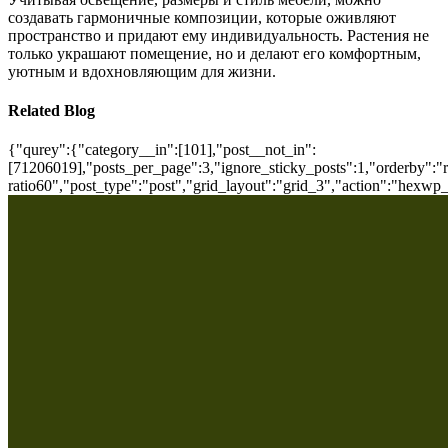
создавать гармоничные композиции, которые оживляют
пространство и придают ему индивидуальность. Растения не
только украшают помещение, но и делают его комфортным,
уютным и вдохновляющим для жизни.
Related Blog
{"qurey":{"category__in":[101],"post__not_in":
[71206019],"posts_per_page":3,"ignore_sticky_posts":1,"orderby":"ra
ratio60","post_type":"post","grid_layout":"grid_3","action":"hexwp_