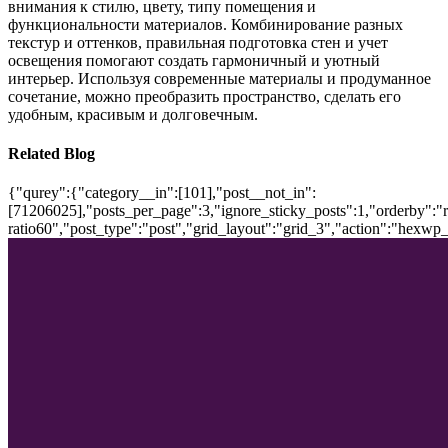
внимания к стилю, цвету, типу помещения и
функциональности материалов. Комбинирование разных
текстур и оттенков, правильная подготовка стен и учет
освещения помогают создать гармоничный и уютный
интерьер. Используя современные материалы и продуманное
сочетание, можно преобразить пространство, сделать его
удобным, красивым и долговечным.
Related Blog
{"qurey":{"category__in":[101],"post__not_in":
[71206025],"posts_per_page":3,"ignore_sticky_posts":1,"orderby":"ra
ratio60","post_type":"post","grid_layout":"grid_3","action":"hexwp_