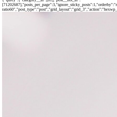
[71202687],"posts_per_page":3,"ignore_sticky_posts":1,"orderby":"ra
ratio60","post_type":"post","grid_layout":"grid_3","action":"hexwp_