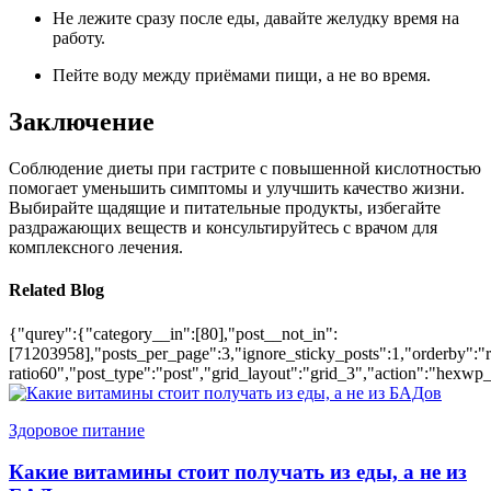
Не лежите сразу после еды, давайте желудку время на
работу.
Пейте воду между приёмами пищи, а не во время.
Заключение
Соблюдение диеты при гастрите с повышенной кислотностью
помогает уменьшить симптомы и улучшить качество жизни.
Выбирайте щадящие и питательные продукты, избегайте
раздражающих веществ и консультируйтесь с врачом для
комплексного лечения.
Related Blog
{"qurey":{"category__in":[80],"post__not_in":
[71203958],"posts_per_page":3,"ignore_sticky_posts":1,"orderby":"ra
ratio60","post_type":"post","grid_layout":"grid_3","action":"hexwp_
Здоровое питание
Какие витамины стоит получать из еды, а не из