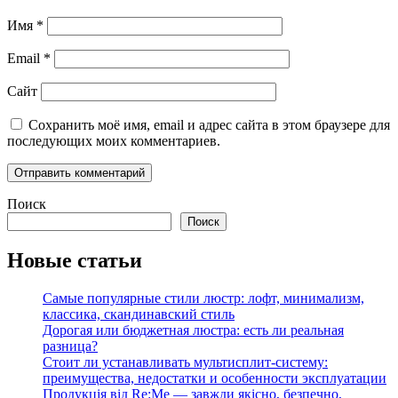
Имя
*
Email
*
Сайт
Сохранить моё имя, email и адрес сайта в этом браузере для
последующих моих комментариев.
Поиск
Поиск
Новые статьи
Самые популярные стили люстр: лофт, минимализм,
классика, скандинавский стиль
Дорогая или бюджетная люстра: есть ли реальная
разница?
Стоит ли устанавливать мультисплит-систему:
преимущества, недостатки и особенности эксплуатации
Продукція від Re:Me — завжди якісно, безпечно,